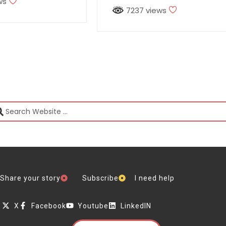
ws
7237 views
Share your story
Subscribe
I need help
X
Facebook
Youtube
LinkedIN