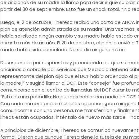
de ancianos de su madre la llamó para decirle que su plan
partir del 30 de septiembre. Esto fue un shock total. “¡No rec
Luego, el 2 de octubre, Theresa recibió una carta de AHCA
plan de atención administrada de su madre. Una vez más, es
había solicitado ningún cambio y su madre había estado en
durante más de un año. El 20 de octubre, el plan le envió a
madre había sido cancelada. No se dio ninguna razón.
Desesperada por respuestas y preocupada de que su madre 
ancianos o cobrarle por servicios que Medicaid debería cubrir
representante del plan dijo que el DCF había ordenado al pl
la madre]” y sugirió llamar al DCF. Este “consejo” fue profu
comunicarse con el centro de llamadas del DCF durante m
“Esto es una pesadilla; No puedes hablar con nadie en DCF.
Con cada número probé múltiples opciones, ¡pero ninguna fu
comunicarme con una persona, me transferirían y finalment
líneas están ocupadas, inténtalo de nuevo más tarde’… haz c
A principios de diciembre, Theresa se comunicó nuevamen
formal. Dijeron que aunque Teresa tiene la tutela de su mad