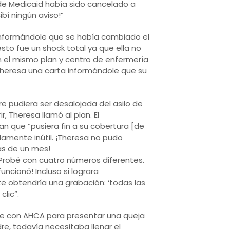
 de Medicaid había sido cancelado a
ibí ningún aviso!”
 informándole que se había cambiado el
to fue un shock total ya que ella no
 el mismo plan y centro de enfermería
 Theresa una carta informándole que su
pudiera ser desalojada del asilo de
, Theresa llamó al plan. El
an que “pusiera fin a su cobertura [de
ndamente inútil. ¡Theresa no pudo
ás de un mes!
 Probé con cuatro números diferentes.
ncionó! Incluso si lograra
e obtendría una grabación: ‘todas las
lic”.
te con AHCA para presentar una queja
re, todavía necesitaba llenar el