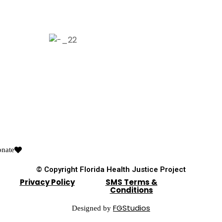
nate
© Copyright Florida Health Justice Project
Privacy Policy
SMS Terms &
Conditions
FGStudios
Designed by